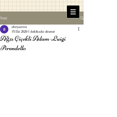
Yazı
Beyaz Kitaplık
abeyazova
15 Eki 2020
1 dakikada okunur
Ağzı Çiçekli Adam-Luigi
Pirandello
Ufuk Beyazova