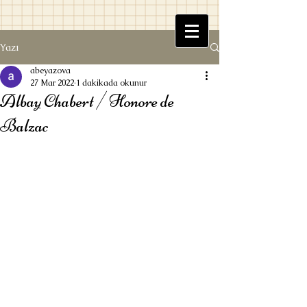
Yazı
Beyaz Kitaplık
abeyazova
27 Mar 2022
1 dakikada okunur
Albay Chabert / Honore de
Balzac
Ufuk Beyazova