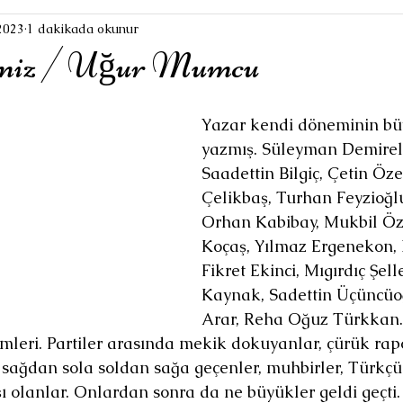
2023
1 dakikada okunur
miz / Uğur Mumcu
Yazar kendi döneminin büy
yazmış. Süleyman Demirel,
Saadettin Bilgiç, Çetin Öze
Çelikbaş, Turhan Feyzioğlu
Orhan Kabibay, Mukbil Öz
Koçaş, Yılmaz Ergenekon, 
Fikret Ekinci, Mıgırdıç Şel
Kaynak, Sadettin Üçüncüoğ
Arar, Reha Oğuz Türkkan. 
mleri. Partiler arasında mekik dokuyanlar, çürük rapo
sağdan sola soldan sağa geçenler, muhbirler, Türkçü 
olanlar. Onlardan sonra da ne büyükler geldi geçti.