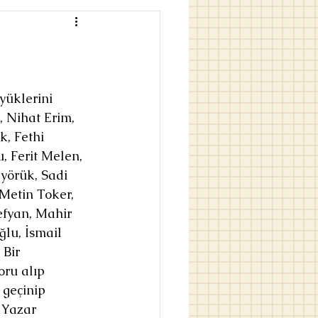
üklerini 
 Nihat Erim, 
k, Fethi 
, Ferit Melen, 
yörük, Sadi 
Metin Toker, 
lefyan, Mahir 
lu, İsmail 
Bir 
ru alıp 
geçinip 
 Yazar 