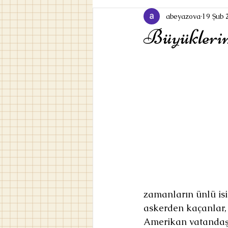
abeyazova
19 Şub 
Büyükleri
zamanların ünlü isi
askerden kaçanlar, 
Amerikan vatandaşı 