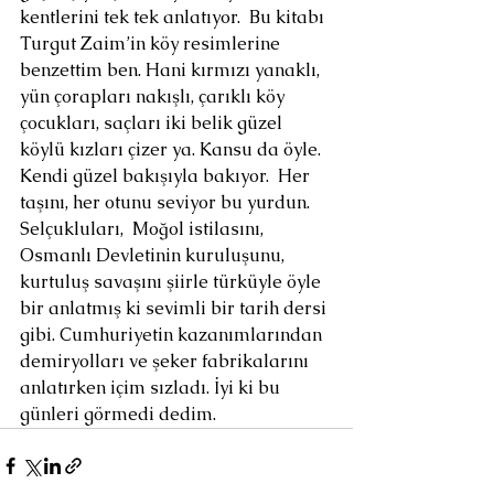
kentlerini tek tek anlatıyor.  Bu kitabı 
Turgut Zaim’in köy resimlerine 
benzettim ben. Hani kırmızı yanaklı, 
yün çorapları nakışlı, çarıklı köy 
çocukları, saçları iki belik güzel 
köylü kızları çizer ya. Kansu da öyle. 
Kendi güzel bakışıyla bakıyor.  Her 
taşını, her otunu seviyor bu yurdun. 
Selçukluları,  Moğol istilasını, 
Osmanlı Devletinin kuruluşunu, 
kurtuluş savaşını şiirle türküyle öyle 
bir anlatmış ki sevimli bir tarih dersi 
gibi. Cumhuriyetin kazanımlarından 
demiryolları ve şeker fabrikalarını 
anlatırken içim sızladı. İyi ki bu 
günleri görmedi dedim.