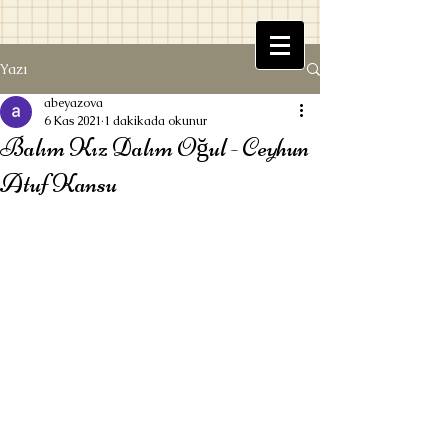
Yazı
Beyaz Kitaplık
abeyazova
6 Kas 2021
1 dakikada okunur
Balım Kız Dalım Oğul - Ceyhun
Atuf Kansu
Ufuk Beyazova