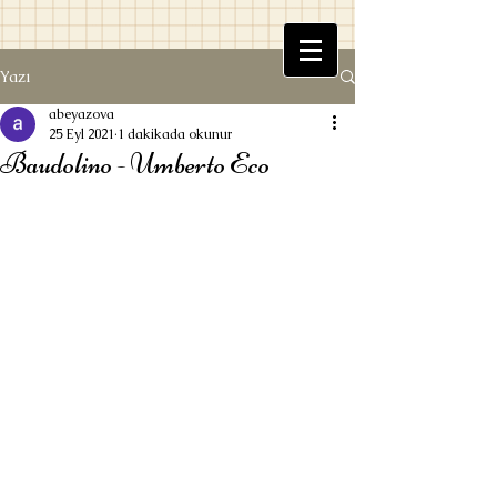
Yazı
Beyaz Kitaplık
abeyazova
25 Eyl 2021
1 dakikada okunur
Baudolino - Umberto Eco
Ufuk Beyazova