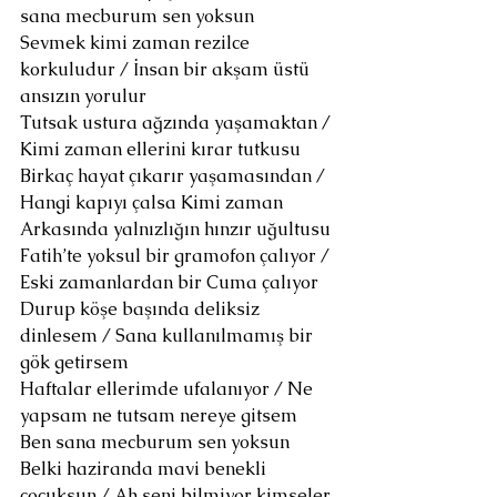
sana mecburum sen yoksun
Sevmek kimi zaman rezilce 
korkuludur / İnsan bir akşam üstü 
ansızın yorulur
Tutsak ustura ağzında yaşamaktan / 
Kimi zaman ellerini kırar tutkusu 
Birkaç hayat çıkarır yaşamasından / 
Hangi kapıyı çalsa Kimi zaman 
Arkasında yalnızlığın hınzır uğultusu
Fatih’te yoksul bir gramofon çalıyor / 
Eski zamanlardan bir Cuma çalıyor
Durup köşe başında deliksiz 
dinlesem / Sana kullanılmamış bir 
gök getirsem
Haftalar ellerimde ufalanıyor / Ne 
yapsam ne tutsam nereye gitsem 
Ben sana mecburum sen yoksun
Belki haziranda mavi benekli 
çocuksun / Ah seni bilmiyor kimseler 