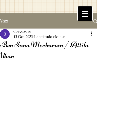
Yazı
Beyaz Kitaplık
abeyazova
13 Oca 2023
1 dakikada okunur
Ben Sana Mecburum / Attila
İlhan
Ufuk Beyazova