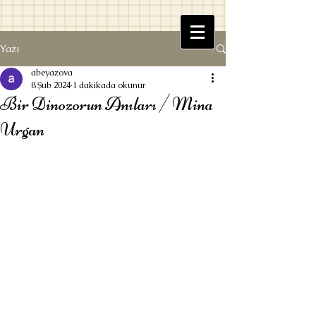
Yazı
Beyaz Kitaplık
abeyazova
8 Şub 2024
1 dakikada okunur
Bir Dinozorun Anıları / Mina
Urgan
Ufuk Beyazova