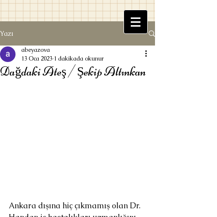
Yazı
Beyaz Kitaplık
abeyazova
13 Oca 2023
1 dakikada okunur
Dağdaki Ateş / Şekip Altınkan
Ufuk Beyazova
Ankara dışına hiç çıkmamış olan Dr.  