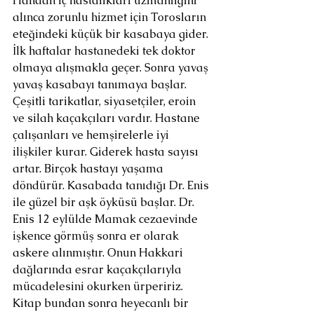
Handan iç hastalıkları uzmanlığını 
alınca zorunlu hizmet için Torosların 
eteğindeki küçük bir kasabaya gider. 
İlk haftalar hastanedeki tek doktor 
olmaya alışmakla geçer. Sonra yavaş 
yavaş kasabayı tanımaya başlar. 
Çeşitli tarikatlar, siyasetçiler, eroin 
ve silah kaçakçıları vardır. Hastane 
çalışanları ve hemşirelerle iyi 
ilişkiler kurar. Giderek hasta sayısı 
artar. Birçok hastayı yaşama 
döndürür. Kasabada tanıdığı Dr. Enis 
ile güzel bir aşk öyküsü başlar. Dr. 
Enis 12 eylülde Mamak cezaevinde 
işkence görmüş sonra er olarak 
askere alınmıştır. Onun Hakkari 
dağlarında esrar kaçakçılarıyla 
mücadelesini okurken ürpeririz. 
Kitap bundan sonra heyecanlı bir 