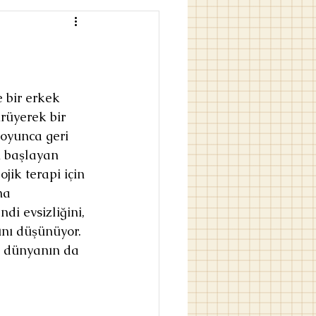
e bir erkek 
rüyerek bir 
oyunca geri 
 başlayan 
jik terapi için 
ma 
ndi evsizliğini, 
ını düşünüyor. 
u dünyanın da 