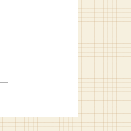
in Filozof Hali / M. Bilgin
m ve Hakan Kızıltam (ed.)