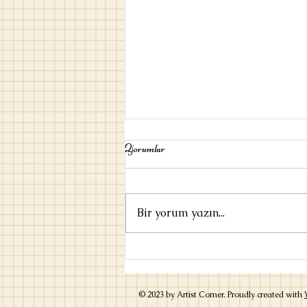
Yorumlar
Bir yorum yazın...
Umut / Ayşe Kulin
© 2023 by Artist Corner. Proudly created with