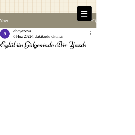
Yazı
Beyaz Kitaplık
abeyazova
6 Haz 2022
1 dakikada okunur
Eylül'ün Gölgesinde Bir Yazdı
Ufuk Beyazova