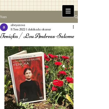
Yazı
Beyaz Kitaplık
abeyazova
8 Tem 2022
1 dakikada okunur
Feniçka / Lou Andreas-Salome
Ufuk Beyazova