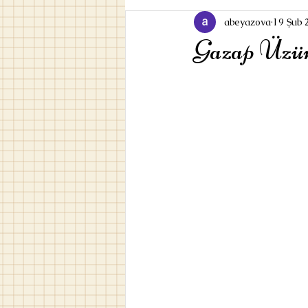
abeyazova
19 Şub 
Gazap Üzüm