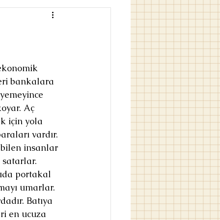
 ekonomik 
eri bankalara 
deyemeyince 
oyar. Aç 
k için yola 
araları vardır. 
ilen insanlar 
satarlar. 
ıda portakal 
mayı umarlar. 
adır. Batıya 
ri en ucuza 