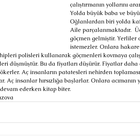
çalıştırmanın yollarını ara
Yolda büyük baba ve büyük
Oğlanlardan biri yolda kafi
Aile parçalanmaktadır.  Üç
göçmen gelmiştir. Yerliler 
istemezler. Onlara hakaret 
ipleri polisleri kullanarak göçmenleri kovmaya çalışı
leri düşmüştür. Bu da fiyatları düşürür. Fiyatlar daha
dökerler. Aç insanların patatesleri nehirden toplaması
r. Aç insanlar hırsızlığa başlarlar. Onlara acımanın ye
 devam ederken kitap biter.
azova