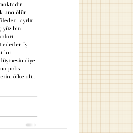
maktadır. 
 ana ölür. 
leden  ayrlır. 
 yüz bin 
onları 
ederler. İş 
rlar. 
 düşmesin diye 
na polis 
rini öfke alır. 