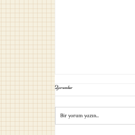
Yorumlar
Bir yorum yazın...
Umut / Ayşe Kulin