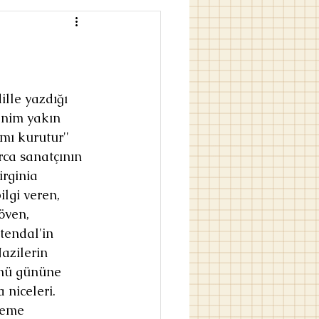
ille yazdığı 
enim yakın 
mı kurutur'' 
ca sanatçının 
rginia 
ilgi veren, 
öven, 
tendal'in 
azilerin 
ünü gününe 
 niceleri.
neme 