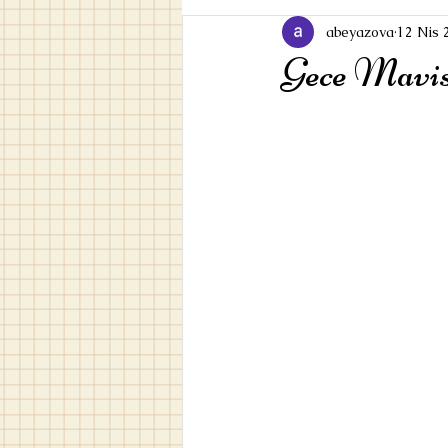
abeyazova
12 Nis 
Gece Mavis