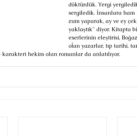
đöktürdük. Yergi yergiledik
sergiledik. İnsanlara ham
zum yaparak, ay ve ey çek
yaklaştık'' diyor. Kitapta b
eserlerinin eleştirisi, Boğaz
oĺan yazarlar, tıp tarihi, t
ve karakteri hekim olan romanlar da anlatılıyor.