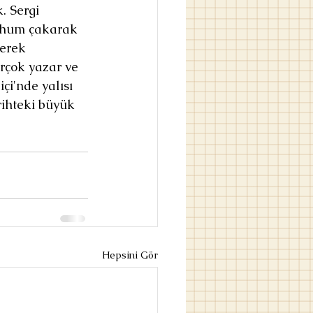
. Sergi 
 hum çakarak 
erek 
irçok yazar ve 
içi'nde yalısı 
arihteki büyük 
Hepsini Gör