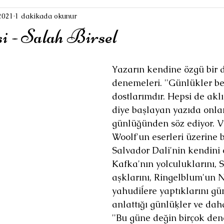
2021
1 dakikada okunur
i - Salah Birsel
Yazarın kendine özgü bir d
denemeleri. ''Günlükler b
dostlarımdır. Hepsi de aklı
diye başlayan yazıda onlar
günlüğünden söz ediyor. Vi
Woolf'un eserleri üzerine b
Salvador Dali'nin kendini 
Kafka'nın yolculuklarını, S
aşklarını, Ringelblum'un N
yahudiĺere yaptıklarını g
anlattığı günlüķler ve daha
''Bu güne değin birçok de