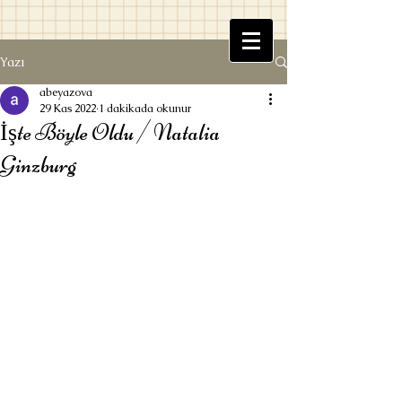
Yazı
Beyaz Kitaplık
abeyazova
29 Kas 2022
1 dakikada okunur
İşte Böyle Oldu / Natalia
Ginzburg
Ufuk Beyazova