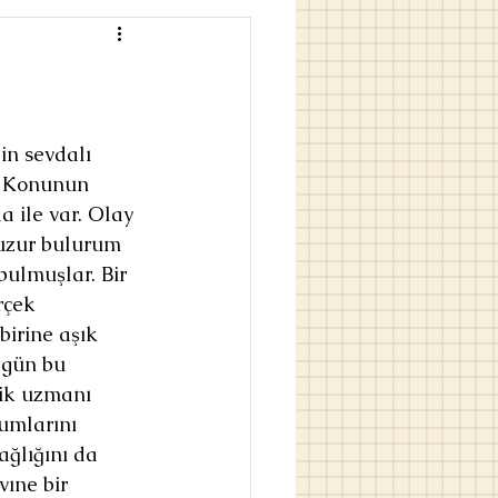
in sevdalı 
. Konunun 
a ile var. Olay 
Huzur bulurum 
bulmuşlar. Bir 
rçek 
birine aşık 
 gün bu 
lik uzmanı 
rumlarını 
ğlığını da 
vıne bir 