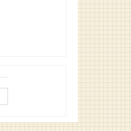
in Filozof Hali / M. Bilgin
m ve Hakan Kızıltam (ed.)