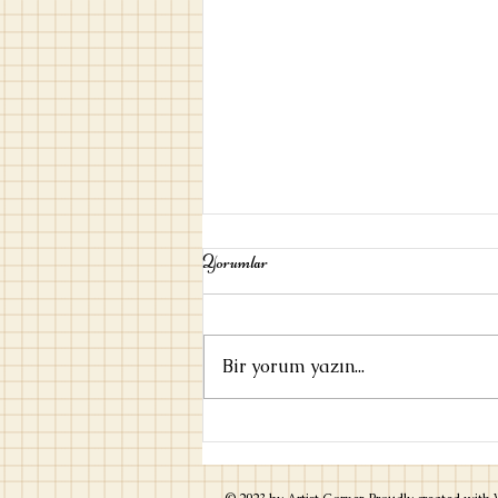
Yorumlar
Bir yorum yazın...
Umut / Ayşe Kulin