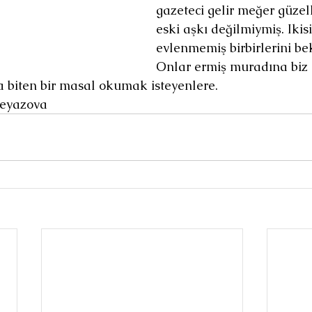
gazeteci gelir meğer güzel
eski aşkı değilmiymiş. Ikisi
evlenmemiş birbirlerini bek
Onlar ermiş muradına biz 
a biten bir masal okumak isteyenlere.
Beyazova