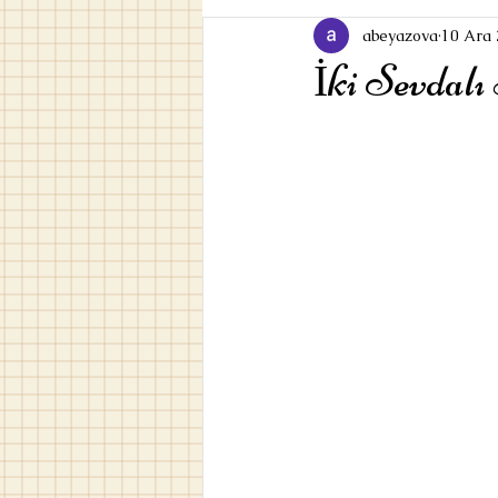
abeyazova
10 Ara
İki Sevdal