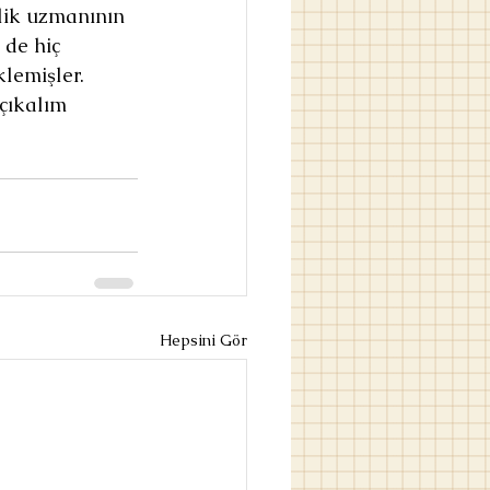
lik uzmanının 
 de hiç 
lemişler. 
çıkalım 
Hepsini Gör