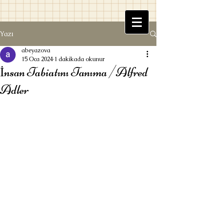
Yazı
Beyaz Kitaplık
abeyazova
15 Oca 2024
1 dakikada okunur
İnsan Tabiatını Tanıma /Alfred
Adler
Ufuk Beyazova