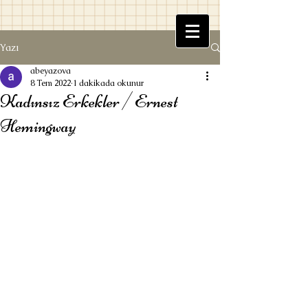
Yazı
Beyaz Kitaplık
abeyazova
8 Tem 2022
1 dakikada okunur
Kadınsız Erkekler / Ernest
Hemingway
Ufuk Beyazova