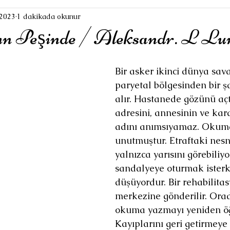
 2023
1 dakikada okunur
n Peşinde / Aleksandr. L Lu
Bir asker ikinci dünya sav
paryetal bölgesinden bir ş
alır. Hastanede gözünü açt
adresini, annesinin ve kar
adını anımsıyamaz. Okum
unutmuştur. Etraftaki nesn
yalnızca yarısını görebiliyor
sandalyeye oturmak isterk
düşüyordur. Bir rehabilitas
merkezine gönderilir. Orad
okuma yazmayı yeniden öğ
Kayıplarını geri getirmeye 