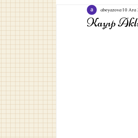
abeyazova
10 Ara
Kayıp Aklı