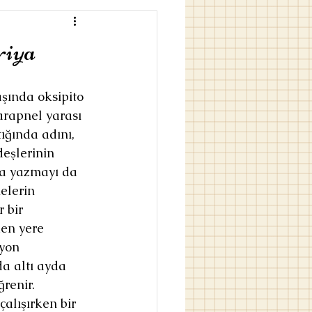
riya
aşında oksipito 
arapnel yarası 
ığında adını, 
deşlerinin 
a yazmayı da 
elerin 
 bir 
en yere 
yon 
a altı ayda 
renir. 
çalışırken bir 