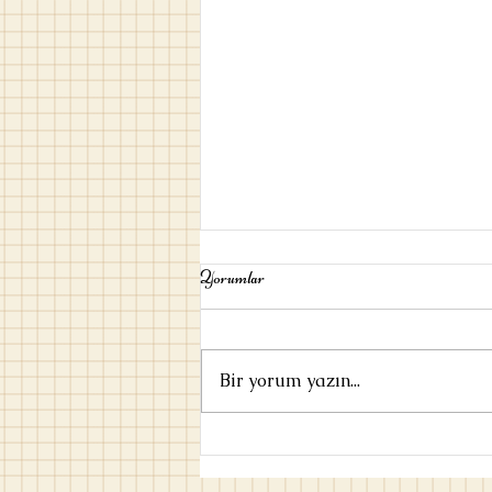
Yorumlar
Bir yorum yazın...
Umut / Ayşe Kulin