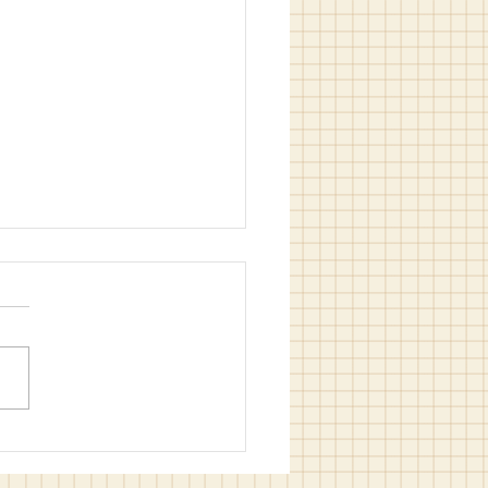
in Filozof Hali / M. Bilgin
m ve Hakan Kızıltam (ed.)