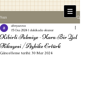
Yazı
Beyaz Kitaplık
abeyazova
15 Oca 2024
1 dakikada okunur
Kibirli Palmiye - Kara Bir Yol
Hikayesi /Aybike Ertürk
Güncelleme tarihi:
30 Mar 2024
Ufuk Beyazova