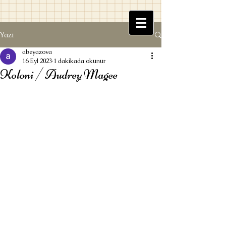
Yazı
Beyaz Kitaplık
abeyazova
16 Eyl 2023
1 dakikada okunur
Koloni / Audrey Magee
Ufuk Beyazova