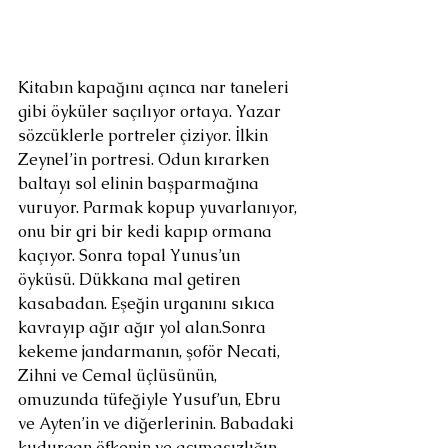
Kitabın kapağını açınca nar taneleri 
gibi öyküler saçılıyor ortaya. Yazar 
sözcüklerle portreler çiziyor. İlkin 
Zeynel’in portresi. Odun kırarken 
baltayı sol elinin başparmağına 
vuruyor. Parmak kopup yuvarlanıyor, 
onu bir gri bir kedi kapıp ormana 
kaçıyor. Sonra topal Yunus’un 
öyküsü. Dükkana mal getiren 
kasabadan. Eşeğin urganını sıkıca 
kavrayıp ağır ağır yol alan.Sonra 
kekeme jandarmanın, şoför Necati, 
Zihni ve Cemal üçlüsünün, 
omuzunda tüfeğiyle Yusuf’un, Ebru 
ve Ayten’in ve diğerlerinin. Babadaki 
kudurgan öfkenin ve acımasızlığın 