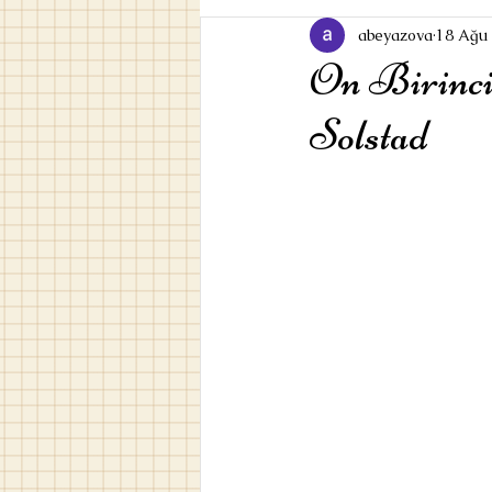
abeyazova
18 Ağu
On Birinci
Solstad