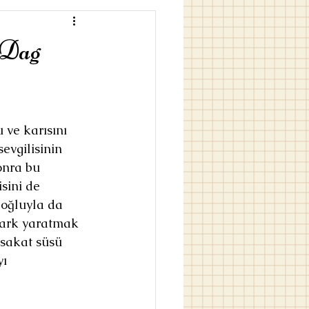
 Dag
ve karısını 
evgilisinin 
onra bu 
sini de 
 oğluyla da 
ark yaratmak 
 sakat süsü 
ı 