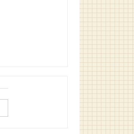
in Filozof Hali / M. Bilgin
m ve Hakan Kızıltam (ed.)