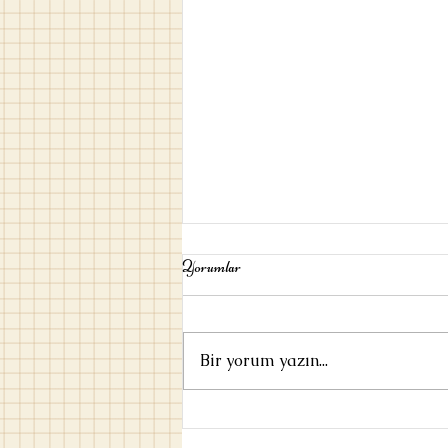
Yorumlar
Bir yorum yazın...
Umut / Ayşe Kulin