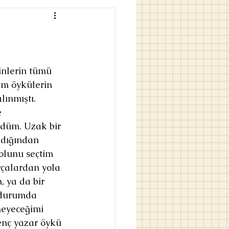
nlerin tümü 
ım öykülerin 
lınmıştı. 
 
düm. Uzak bir 
dığından 
olunu seçtim  
çalardan yola 
, ya da bir 
r durumda 
meyeceğimi 
enç yazar öykü 