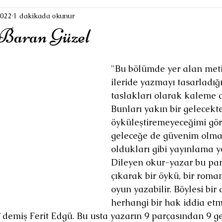
2022
1 dakikada okunur
 Baran Güzel
"Bu bölümde yer alan meti
ileride yazmayı tasarladığ
taslakları olarak kaleme a
Bunları yakın bir gelecekte
öyküleştiremeyeceğimi gör
geleceğe de güvenim olma
oldukları gibi yayınlama y
Dileyen okur-yazar bu par
çıkarak bir öykü, bir roman
oyun yazabilir. Böylesi bi
herhangi bir hak iddia et
’’ demiş Ferit Edgü. Bu usta yazarın 9 parçasından 9 g