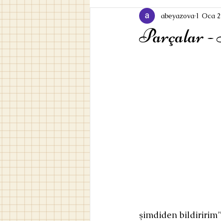
abeyazova
1 Oca 
Parçalar -
şimdiden bildiririm