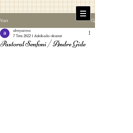
Yazı
Beyaz Kitaplık
abeyazova
7 Tem 2022
1 dakikada okunur
Pastoral Senfoni / Andre Gide
Ufuk Beyazova