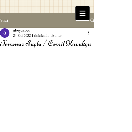
Yazı
Beyaz Kitaplık
abeyazova
24 Eki 2022
1 dakikada okunur
Temmuz Suçlu / Cemil Kavukçu
Ufuk Beyazova