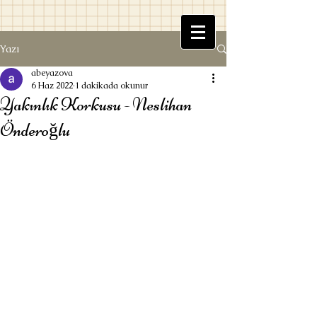
Yazı
Beyaz Kitaplık
abeyazova
6 Haz 2022
1 dakikada okunur
Yakınlık Korkusu - Neslihan
Önderoğlu
Ufuk Beyazova